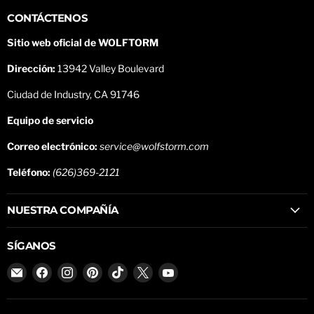
CONTÁCTENOS
Sitio web oficial de WOLFTORM
Dirección:
13942 Valley Boulevard
Ciudad de Industry, CA 91746
Equipo de servicio
Correo electrónico:
service@wolfstorm.com
Teléfono:
(626)369-2121
NUESTRA COMPAÑÍA
SÍGANOS
Encuéntrenos
Encuéntrenos
Encuéntrenos
Encuéntrenos
Encuéntrenos
Encuéntrenos
Encuéntrenos
en
en
en
en
en
en
en
Correo
Facebook
Instagram
Pinterest
TikTok
X
YouTube