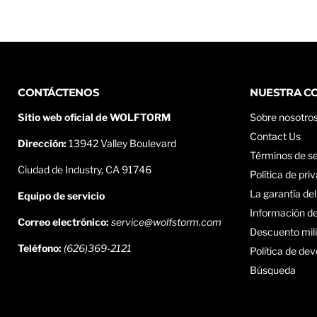
Super
Duty
CONTÁCTENOS
NUESTRA C
Sitio web oficial de WOLFTORM
Sobre nosotro
Contact Us
Dirección:
13942 Valley Boulevard
Términos de se
Ciudad de Industry, CA 91746
Política de pri
La garantía de
Equipo de servicio
Información de
Correo electrónico:
service@wolfstorm.com
Descuento mil
Teléfono:
(626)369-2121
Política de de
Búsqueda