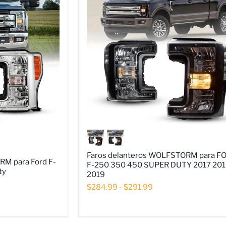
Faros
delanteros
WOLFSTORM
para
Faros delanteros WOLFSTORM para F
FORD
RM para Ford F-
F-250 350 450 SUPER DUTY 2017 20
F-
ty
2019
250
$284.99
-
$291.99
350
450
SUPER
DUTY
2017