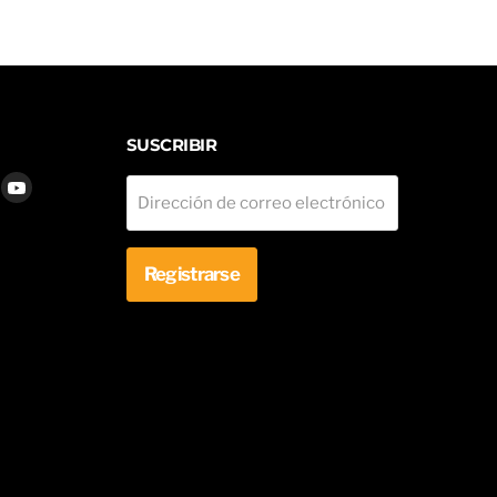
550
Super
Duty
2017-
2019
SUSCRIBIR
os
ntrenos
ncuéntrenos
Encuéntrenos
Dirección de correo electrónico
en
en
k
X
YouTube
Registrarse