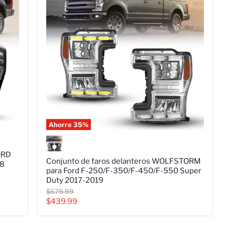
Ahorre
35
%
Conjunto
de
faros
ORD
delanteros
Conjunto de faros delanteros WOLFSTORM
18
WOLFSTORM
para Ford F-250/F-350/F-450/F-550 Super
para
Duty 2017-2019
Ford
Precio
$679.99
F-
original
Precio
$439.99
250/F-
350/F-
actual
450/F-