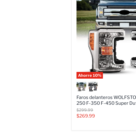
Ahorre
10
%
Faros
delanteros
WOLFSTORM
para
Faros delanteros WOLFSTO
Ford
250 F-350 F-450 Super Du
F-
Precio
$299.99
250
original
Precio
$269.99
F-
350
actual
F-
450