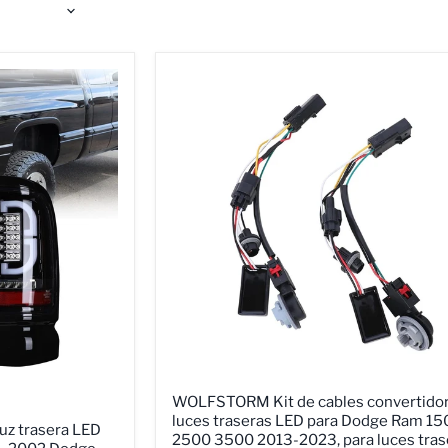
WOLFSTORM
WOLFSTORM Kit de cables convertidor
Kit
luces traseras LED para Dodge Ram 15
de
z trasera LED
2500 3500 2013-2023, para luces tras
cables