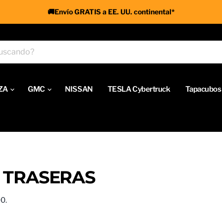
🚚Envío GRATIS a EE. UU. continental*
ZA
GMC
NISSAN
TESLA Cybertruck
Tapacubos 
S TRASERAS
0.