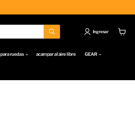
Ingresar
Ver
carrito
para ruedas
acampar al aire libre
GEAR