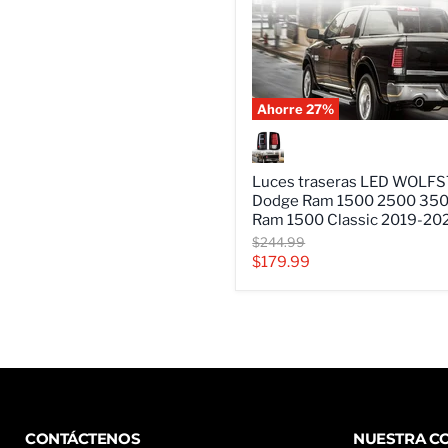
Ahorre
27
%
Luces
traseras
LED
WOLFSTORM
Luces traseras LED WOLF
para
Dodge Ram 1500 2500 350
Dodge
Ram 1500 Classic 2019-20
Ram
Precio
$244.99
1500
original
Precio
$179.99
2500
3500
actual
2009-
2018
y
Ram
1500
Classic
2019-
2023
CONTÁCTENOS
NUESTRA C