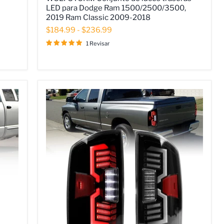
traseras
LED para Dodge Ram 1500/2500/3500,
LED
2019 Ram Classic 2009-2018
para
$184.99
-
$236.99
Dodge
Ram
1 Revisar
1500/2500/3500,
2019
Ram
Classic
2009-
2018