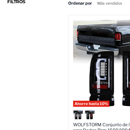
FILTROS
Ordenar por
Ahorre hasta
10
%
WOLFSTORM
Conjunto
de
luz
WOLFSTORM Conjunto de lu
trasera