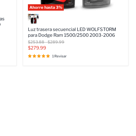
Ahorre hasta
3
%
Luz
trasera
as
secuencial
0
LED
Luz trasera secuencial LED WOLFSTORM
WOLFSTORM
para Dodge Ram 1500/2500 2003-2006
para
Precio
Precio
$253.88
-
$289.99
Dodge
original
original
Precio
$279.99
Ram
1500/2500
actual
1 Revisar
2003-
2006