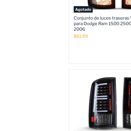
Agotado
Conjunto
Conjunto de luces traser
de
para Dodge Ram 1500 250
luces
2006
traseras
WOLFSTORM
$61.99
para
Dodge
Ram
1500
2500
3500
2002-
2006