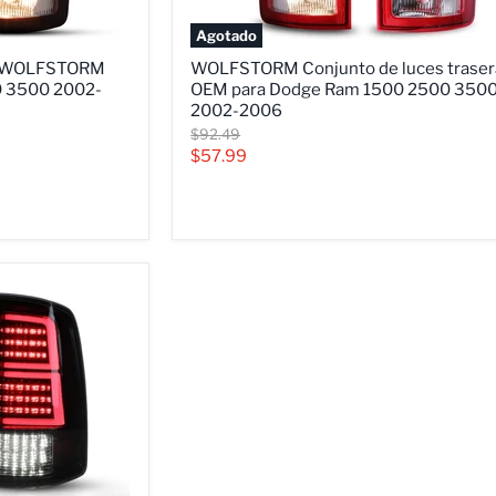
Agotado
WOLFSTORM
as WOLFSTORM
WOLFSTORM Conjunto de luces traser
Conjunto
0 3500 2002-
OEM para Dodge Ram 1500 2500 350
de
2002-2006
luces
traseras
Precio
$92.49
OEM
original
Precio
$57.99
para
actual
Dodge
Ram
1500
2500
3500
2002-
2006